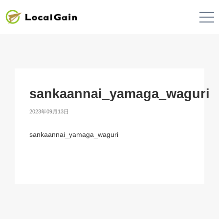
sankaannai_yamaga_waguri
2023年09月13日
sankaannai_yamaga_waguri