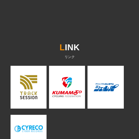
L
INK