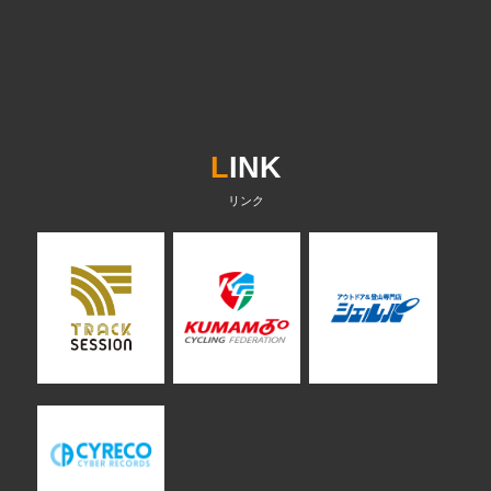
L
INK