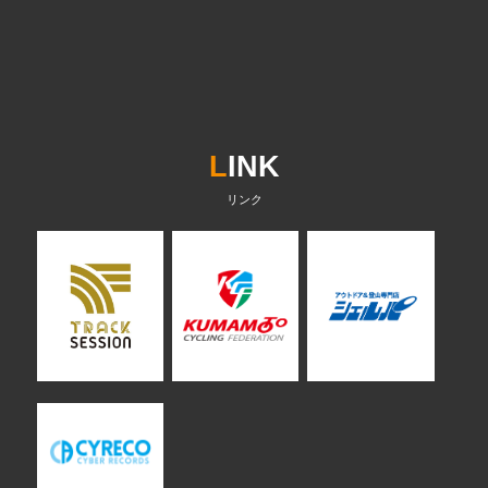
L
INK