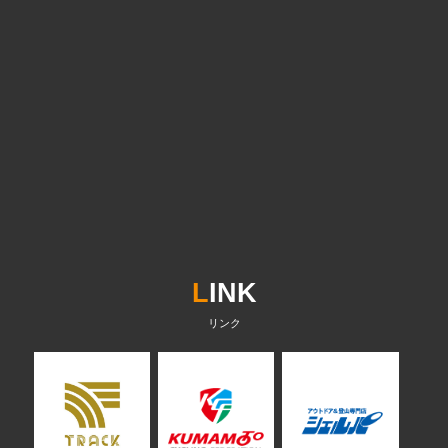
L
INK