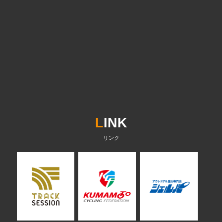
L
INK