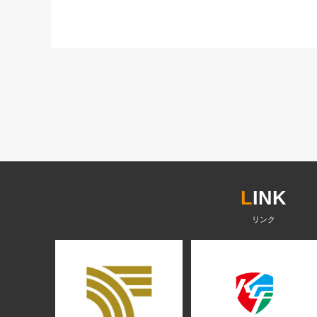
L
INK