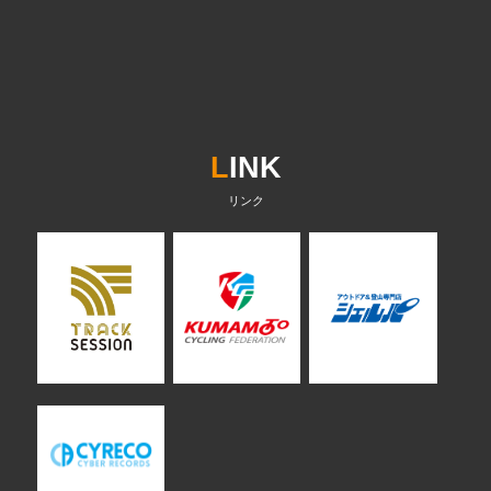
L
INK