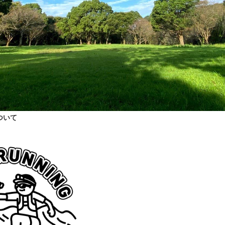
加特典公開とボランティア募集について
ただいているシェルパ様にて、参加者限定でトレラン商品が10%OFF
た！
入できるチャンスです！
1（月・祝）まで延長していますので、まだまだたくさんの方のご参加を
ついて
を盛り上げていただけるサポーター（ボランティアスタッフ）も募集し
ご応募ください！
▶
サポーター応募フォーム
プ掲載と距離変更およびスタート時間の変更について
ースマップを掲載いたしました。