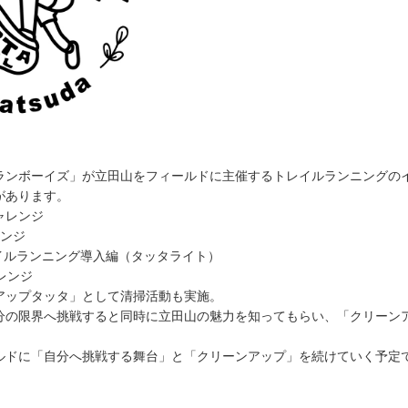
したが、小学生2.5km、中学生5kmへと変更になります。
できるよう、キッズ部門のスタート時間を10時から10時30分へ変更し
覧ください。
について
ランボーイズ」が立田山をフィールドに主催するトレイルランニングの
加者について伴走者のお申込みができるようになりました。
があります。
0円です。
チャレンジ
レンジ
トリー時にオプション申込をお願いいたします。
レイルランニング導入編（タッタライト）
ャレンジ
アップタッタ」として清掃活動も実施。
分の限界へ挑戦すると同時に立田山の魅力を知ってもらい、「クリーン
いて
ルドに「自分へ挑戦する舞台」と「クリーンアップ」を続けていく予定
型コロナウイルス感染症に関する内容を一部変更いたしました。
す。