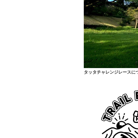
2022/3/11
エントリー期間延長＆参
本イベントを応援してい
いただくことになりまし
トレラン商品をお得に購
エントリー期間も3/2
タッタチャレンジレースに
同時に、一緒にイベント
エントリーフォームより
サポーター応募はこちら
2022/2/25
キッズ部門のコースマッ
キッズ部門について、コ