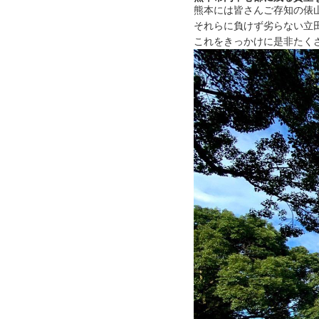
熊本には皆さんご存知の俵
個別メールにてお送りし
それらに負けず劣らない立
これをきっかけに是非たく
ここをクリック▶
参加案
また当日のスケジュール
受付開始 7:30
大人の部スタート 8:30
キッズの部スタート 9:3
以降、30分ずつ前倒し
直前のご案内となりまし
2022/3/23
エントリーを締め切りま
エントリーを締め切りま
当日の参加案内は3/28