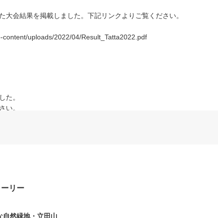
た大会結果を掲載しました。下記リンクよりご覧ください。
wp-content/uploads/2022/04/Result_Tatta2022.pdf
した。
さい。
載は自由です。
o.gl/WTA1MsELMLrLqqx96
トーリー
タート時間の変更について
参加案内を掲載いたしました。
な自然緑地・立田山