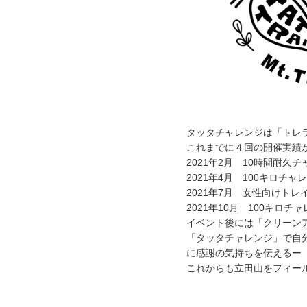
当初3kmを予定していま
また親子で各部門へ出走
詳細はスケジュールをご
2022/2/21
キッズ伴走者の受付開始
タッタチャレンジは「トレ
キッズ（3km）部門参
これまでに４回の開催実績
伴走者は1名につき＋50
2021年2月 10時間耐久
2021年4月 100キロチャ
ご希望の方はキッズエン
2021年7月 女性向けト
2021年10月 100キロチ
イベント後には「クリーン
2022/2/17
「タッタチャレンジ」で自
参加資格の一部変更につ
に感謝の気持ちを伝えるー
これからも立田山をフィー
大会参加資格のうち②新
変更内容は以下の通りで