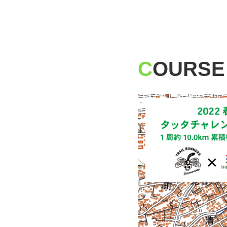
・ 2022 年 4 月 
また小学生については受
詳細は大会要項をご覧く
C
OURSE
2022/2/16
webサイト公開
webサイトがオープンし
皆様のご参加を心よりお