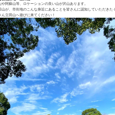
山や阿蘇山等、ロケーションの良い山が沢山あります。
ているものと内容は同じです。参加前に必ず内容をご確認ください。
田山が、市街地のこんな身近にあることを皆さんに認知していただきた
さん立田山へ遊びに来てください！
内
について、当初スケジュールより30分前倒しで開催することとなりま
0
たことをお詫びいたします。
した
した！ たくさんのエントリー、ありがとうございました。
（月）ごろ送付予定です。