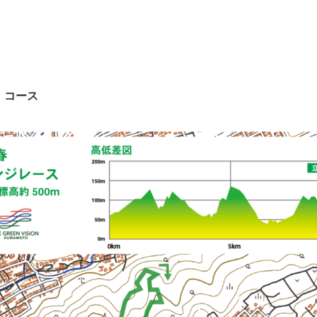
1 日（金）以降の検査による抗原定性検査陰性証明書 【追加】
付時の証明書提示の対象外といたします。
ださい。
コース
ました！エントリーは2/17（木）に開始予定です。
待ちしております！