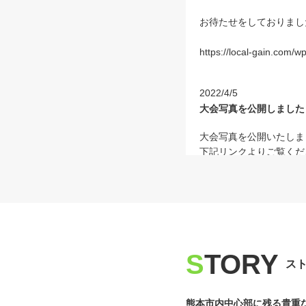
お待たせをしておりまし
https://local-gain.com/
2022/4/5
大会写真を公開しました
大会写真を公開いたしま
下記リンクよりご覧くだ
コピー・SNS等への転
https://photos.app.go
2022/3/30
S
TORY
ス
参加案内の掲載およびス
大変お待たせしました、
熊本市内中心部に残る貴重