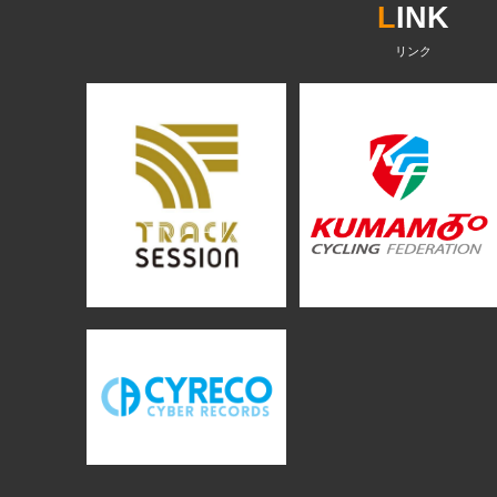
L
INK