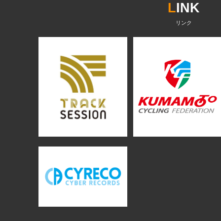
L
INK