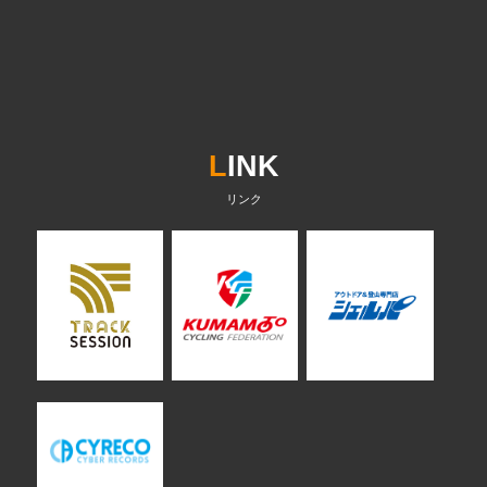
L
INK