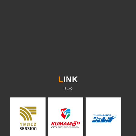
L
INK