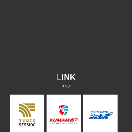
L
INK