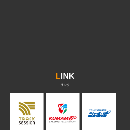
L
INK