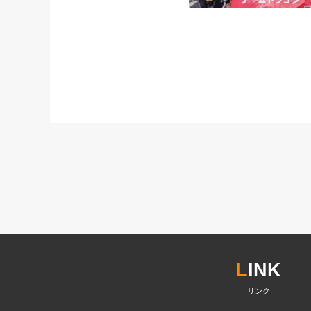
L
INK