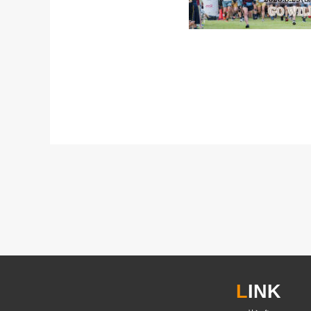
L
INK