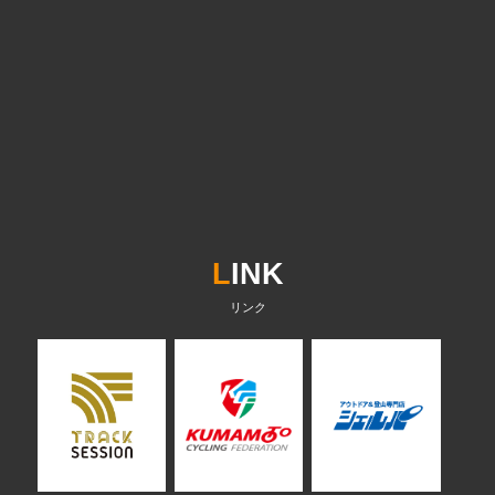
L
INK