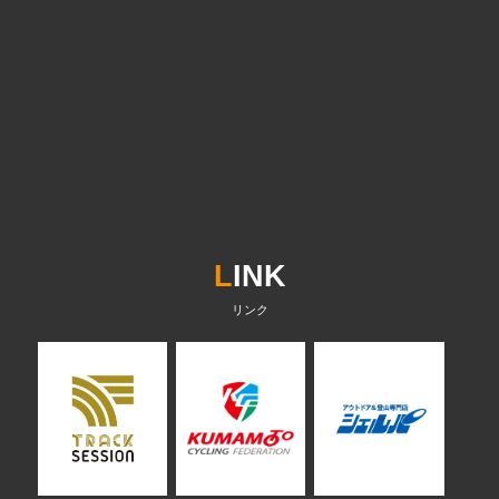
L
INK