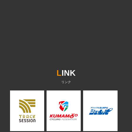
L
INK