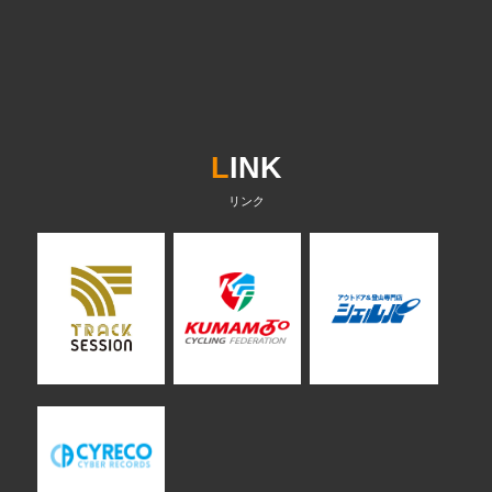
L
INK