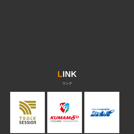
L
INK