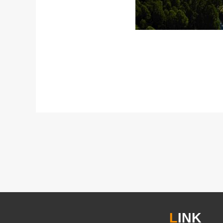
L
INK