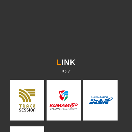
L
INK