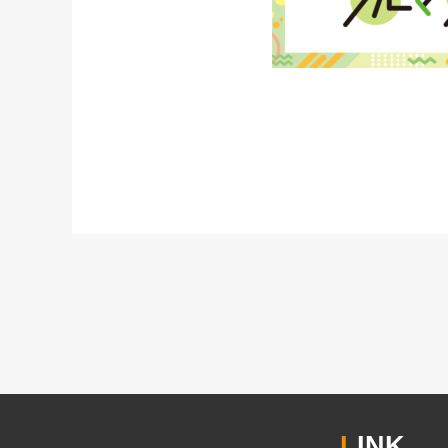
L
INK