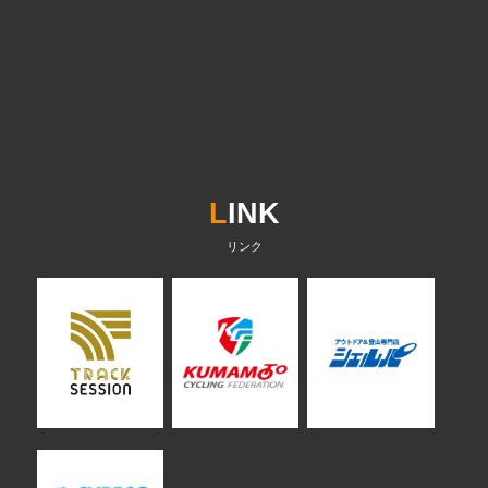
L
INK