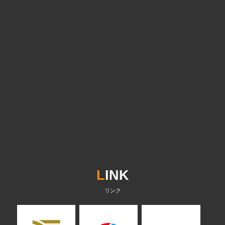
L
INK