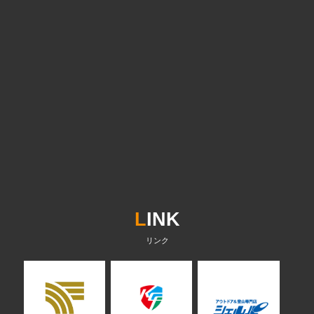
L
INK