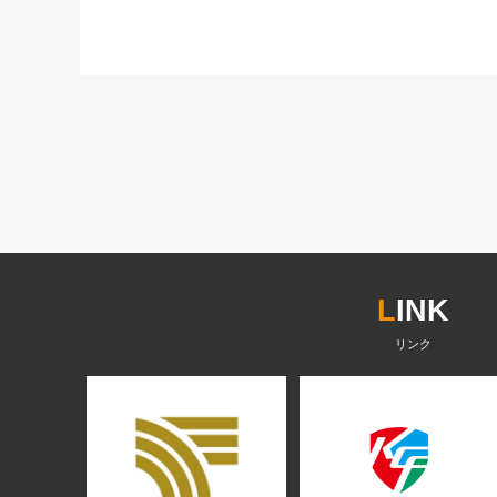
L
INK