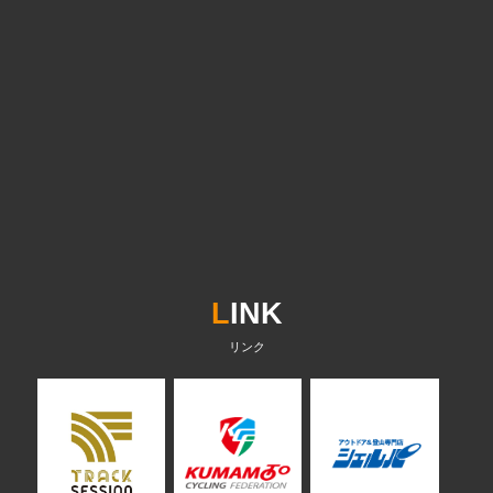
L
INK