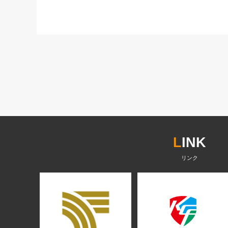
L
INK