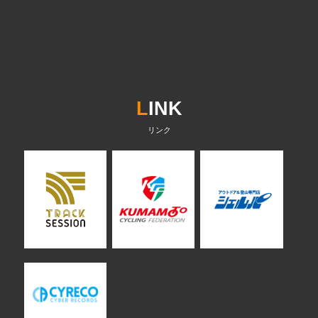
L
INK