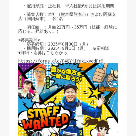
　・雇用形態：正社員　※入社後6か月は試用期間
　・募集人数：本社（熊本県熊本市）および阿蘇支
店（同阿蘇市）　各1名
　・初任給　：月給22万円～35万円（技能・経験に
応じる。昇給あり。）
<募集期間>
　・応募締切：2025年6月30日（月）
　・採用時期：2025年9月1日（月）　※応相談
▼詳細・応募はこちらから
https://forms.gle/F4QYjiYmxixygdPr9