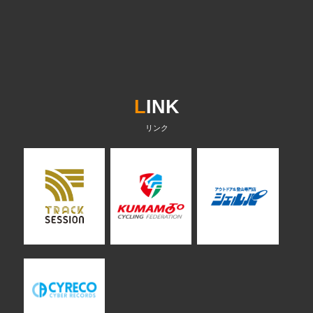
L
INK