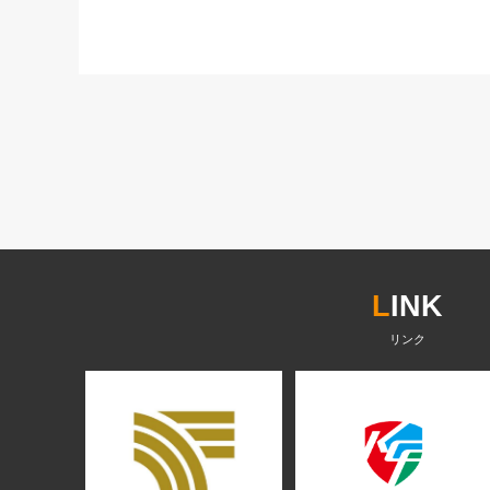
L
INK