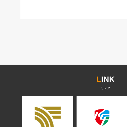
L
INK