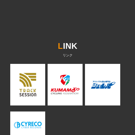
L
INK