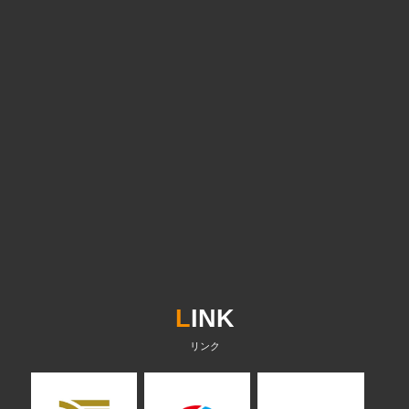
L
INK