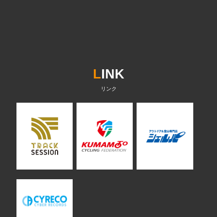
L
INK